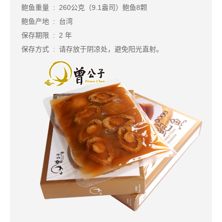
鲍鱼重量 : 260公克（9.1盎司）鲍鱼8颗
鲍鱼产地 : 台湾
保存期限 : 2 年
保存方式 : 请存放于阴凉处，避免阳光直射。