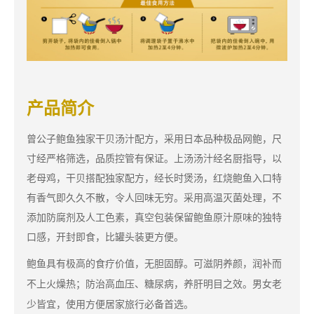
产品简介
曾公子鲍鱼独家干贝汤汁配方，采用日本品种极品网鲍，尺
寸经严格筛选，品质控管有保证。上汤汤汁经名厨指导，以
老母鸡，干贝搭配独家配方，经长时煲汤，红烧鲍鱼入口特
有香气即久久不散，令人回味无穷。采用高温灭菌处理，不
添加防腐剂及人工色素，真空包装保留鲍鱼原汁原味的独特
口感，开封即食，比罐头装更方便。
鲍鱼具有极高的食疗价值，无胆固醇。可滋阴养颜，润补而
不上火燥热；防治高血压、糖尿病，养肝明目之效。男女老
少皆宜，使用方便居家旅行必备首选。