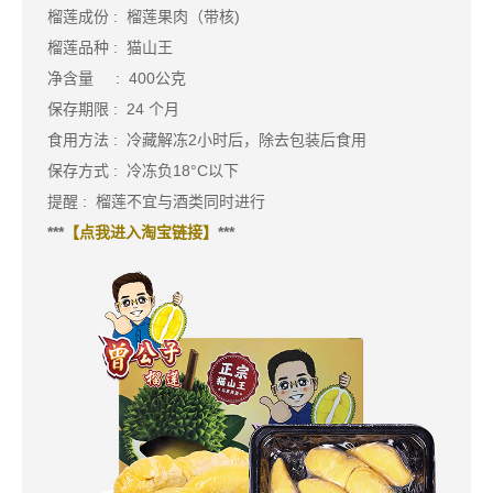
榴莲成份 : 榴莲果肉（带核)
榴莲品种 : 猫山王
净含量 : 400公克
保存期限 : 24 个月
食用方法 : 冷藏解冻2小时后，除去包装后食用
保存方式 : 冷冻负18°C以下
提醒 : 榴莲不宜与酒类同时进行
***
【点我进入淘宝链接】
***