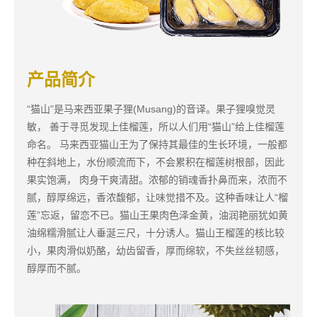
产品简介
“猫山”是马来西亚果子狸(Musang)的音译。果子狸嗅觉灵
敏， 善于寻觅发现上佳榴莲，所以人们用“猫山”给上佳榴莲
命名。 马来西亚猫山王为了保持其最佳的生长环境，一般都
种在斜地上，水份顺流而下，不会累积在榴莲树根部，因此
果实饱满， 肉身干爽清甜。浓郁的销魂香扑鼻而来，浓而不
腻，醇厚绵远，香浓馥郁，让味觉措不及。这种香味让人“榴
莲”忘返，留恋不已。猫山王果肉色泽金黄，油润艳丽犹如黄
油绵糯滑腻让人垂涎三尺，十分诱人。猫山王榴莲的核比较
小，果肉滑似奶酪，幼齿留香，厚而绵软，不失丝丝韧感，
醇厚而不腻。