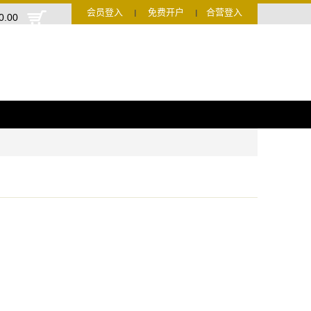
会员登入
免费开户
合营登入
Ι
Ι
0.00