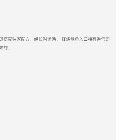
贝搭配独家配方，经长时煲汤， 红烧鲍鱼入口特有香气即
固醇。