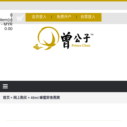
0
会员登入
免费开户
合营登入
Ι
Ι
item(s)
- MYR
0.00
»
»
首页
网上购买
40ml 蜂蜜即食燕窝
40ML 蜂蜜即食燕窝