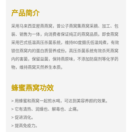
产品简介
采用马来西亚屋燕燕窝，曾公子燕窝集燕窝采摘、加工、包
装、销售为一体，向消费者保证纯正的燕窝品质。即食燕窝
采用巴式低温高压杀菌系统，维持80度摄氏低温炖煮，有效
锁住燕窝内的蛋白质营养成份。高压杀菌系统有效杀死燕窝
内的害菌，保留益菌，保持燕原味，不添加防腐剂等化学药
物，维持燕窝天然养生本质。
蜂蜜燕窝功效
> 用蜂蜜和燕窝一起煎水喝，可达到美容养颜的效果。
> 它有清热、润燥也、解毒也、止痛。
> 促进消化。
> 提高免疫力。