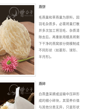
燕饼
毛燕巢和草燕巢为原料，因
羽毛杂质多，必需将巢打散
并多次加工将羽毛、杂质清
除去后，再重新用模具将剩
下干净的燕窝部分倒模制成
不同形状（如菱形、球形、
半月形)。
燕碎
白燕盏采摘或运输中压碎形
成的细小碎块，其营养价值
与其他分类无异，只是形状