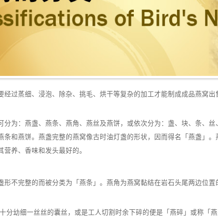
要经过蒸细、浸泡、除杂、挑毛、烘干等复杂的加工才能制成成品燕窝出
可分为：燕盏、燕条、燕角、燕丝及燕饼，或依次分为：盏、块、条、丝
燕条和燕饼。燕盏完整的燕窝像古时油灯盏的形状，因而得名「燕盏」。
其营养、香味和发头最好的。
盏形不完整的而被分类为「燕条」。燕角为燕窝黏结在岩石头尾两边位置
内十分幼细一丝丝的囊丝，或是工人切割时余下碎的便是「燕碎」或称「