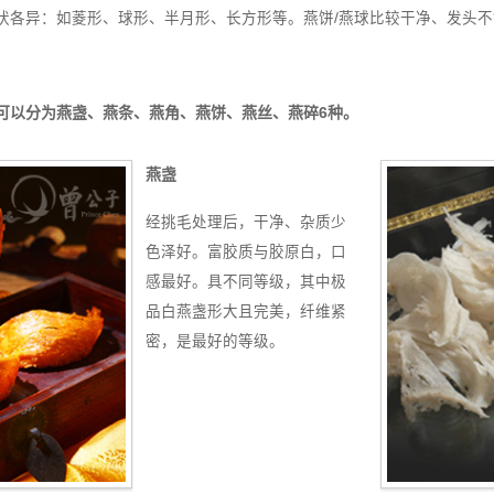
状各异：如菱形、球形、半月形、长方形等。燕饼/燕球比较干净、发头不
可以分为燕盏、燕条、燕角、燕饼、燕丝、燕碎6种。
燕盏
​
经挑毛处理后，干净、杂质少
色泽好。富胶质与胶原白，口
感最好。具不同等级，其中极
品白燕盏形大且完美，纤维紧
密，是最好的等级。