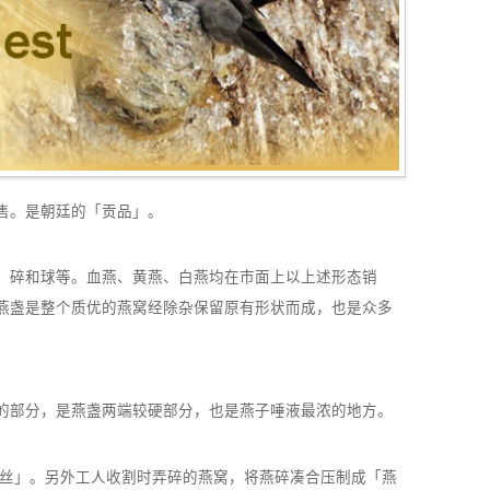
售。是朝廷的「贡品」。
、碎和球等。血燕、黄燕、白燕均在市面上以上述形态销
燕盏是整个质优的燕窝经除杂保留原有形状而成，也是众多
的部分，是燕盏两端较硬部分，也是燕子唾液最浓的地方。
燕丝」。另外工人收割时弄碎的燕窝，将燕碎凑合压制成「燕