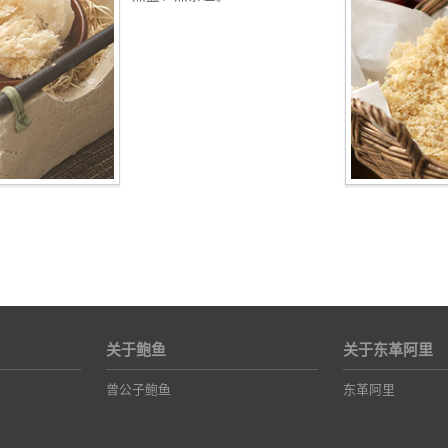
关于鲍鱼
关于东革阿里
曾公子鲍鱼
东革阿里