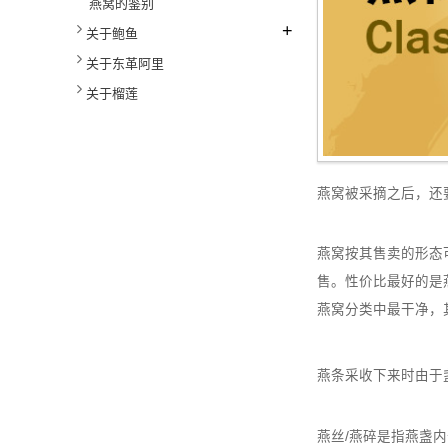
燕窝的鉴别
+
关于鲍鱼
关于东革阿里
关于榴莲
燕窝被采摘之后，还
燕窝按其售卖的形态
售。性价比最好的是
燕窝分类中最干净，
燕条采收下来时由于
燕丝/燕碎是指燕盏