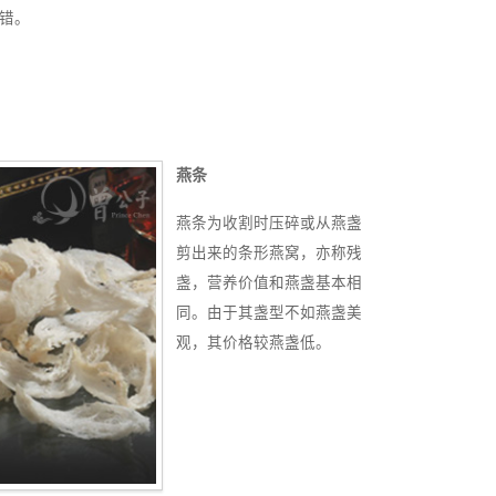
错。
燕条
燕条为收割时压碎或从燕盏
剪出来的条形燕窝，亦称残
盏，营养价值和燕盏基本相
同。由于其盏型不如燕盏美
观，其价格较燕盏低。