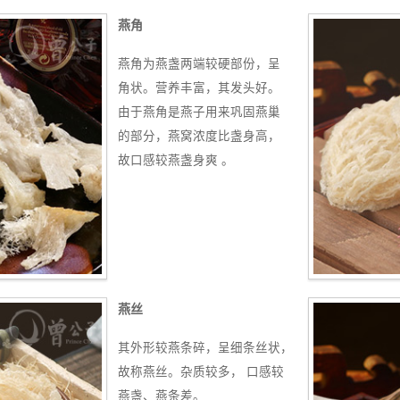
燕角
燕角为燕盏两端较硬部份，呈
角状。营养丰富，其发头好。
由于燕角是燕子用来巩固燕巢
的部分，燕窝浓度比盏身高，
故口感较燕盏身爽 。
燕丝
其外形较燕条碎，呈细条丝状，
故称燕丝。杂质较多， 口感较
燕盏、燕条差。