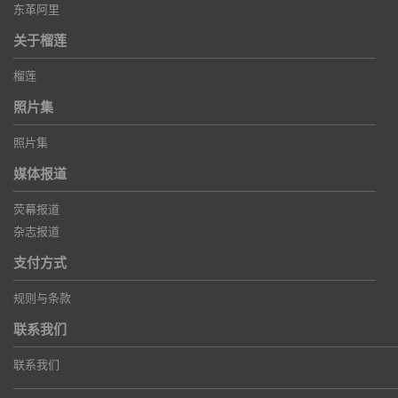
东革阿里
关于榴莲
榴莲
照片集
照片集
媒体报道
荧幕报道
杂志报道
支付方式
规则与条款
联系我们
联系我们