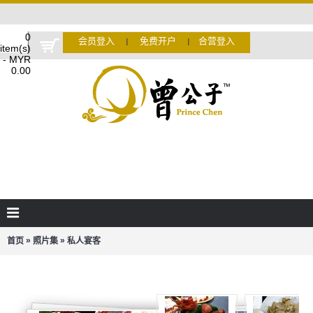
0
会员登入
免费开户
合营登入
Ι
Ι
item(s)
- MYR
0.00
»
»
首页
照片集
私人宴客