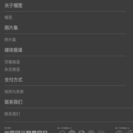
关于榴莲
榴莲
照片集
照片集
媒体报道
荧幕报道
杂志报道
支付方式
规则与条款
联系我们
联系我们